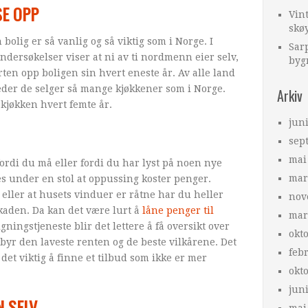
E OPP
Vint
skøy
 bolig er så vanlig og så viktig som i Norge. I
Sarp
Undersøkelser viser at ni av ti nordmenn eier selv,
byg
ten opp boligen sin hvert eneste år. Av alle land
teder de selger så mange kjøkkener som i Norge.
Arkiv
r kjøkken hvert femte år.
jun
sep
mai
ordi du må eller fordi du har lyst på noen nye
mar
es under en stol at oppussing koster penger.
 eller at husets vinduer er råtne har du heller
nov
skaden. Da kan det være lurt å
låne penger til
mar
ingstjeneste blir det lettere å få oversikt over
okt
byr den laveste renten og de beste vilkårene. Det
feb
det viktig å finne et tilbud som ikke er mer
okt
jun
N SELV