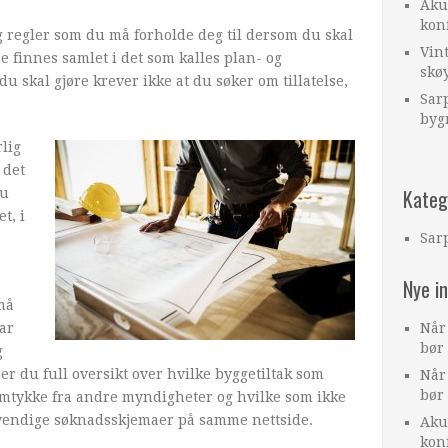
Aku
kon
g regler som du må forholde deg til dersom du skal
Vint
e finnes samlet i det som kalles plan- og
skøy
u skal gjøre krever ikke at du søker om tillatelse,
Sarp
byg
rlig
 det
Kateg
du
t, i
Sar
Nye i
må
har
Når
bør
g
r du full oversikt over hvilke byggetiltak som
Når
bør
amtykke fra andre myndigheter og hvilke som ikke
ødvendige søknadsskjemaer på samme nettside.
Aku
kon