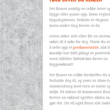
Det finnes nemlig en rekke lover o
bygge eller pusse opp. Disse reglen
bygningsloven. Enkelte av tingene d
mens andre ting krever at du
enten søker selv eller får en ansva
søker til å søke for deg. Visste du at
å sette opp et
postkassestativ
, slik 
kanskje har blitt pålagt av postverke
noen tilfeller faktisk kan kreve en
byggesøknad?
Det finnes en rekke forskrifter du 
forholde deg til, og noen av disse 
sammenheng med vern av natur o
miljø. På sidene til kommunen finne
krever en søknad og/eller ekstra s
gjør det. Du vil også finne alle n