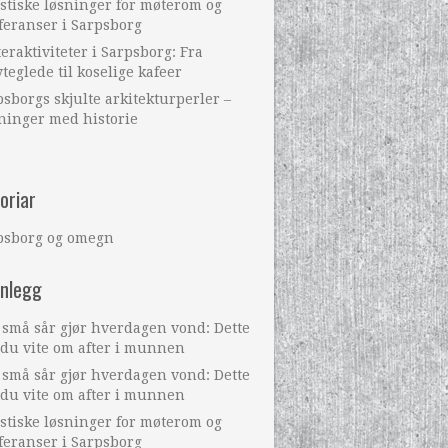
stiske løsninger for møterom og
feranser i Sarpsborg
eraktiviteter i Sarpsborg: Fra
teglede til koselige kafeer
sborgs skjulte arkitekturperler –
ninger med historie
oriar
psborg og omegn
nnlegg
 små sår gjør hverdagen vond: Dette
 du vite om after i munnen
 små sår gjør hverdagen vond: Dette
 du vite om after i munnen
stiske løsninger for møterom og
feranser i Sarpsborg