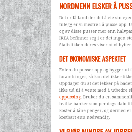
NORDMENN ELSKER Å PUSS
Det er få land der det å eie sin egen
tillegg er vi mestre i å pusse opp. 
og av disse pusser mer enn halvpar
IKEA befinner seg i er det ingen s
Statistikken deres viser at vi bytte
DET ØKONOMISKE ASPEKTET
Enten du pusser opp og bygger ut f
forandringer, så kan det ikke stikk
Oppdager du at det lekker på badet
ikke tid til å vente med å utbedre 
oppussing
. Bruker du en sammenlign
hvilke banker som per dags dato til
koster å låne penger, og dermed er 
kostbart enn nødvendig.
VI GJØR MINDRE AV JOBBE