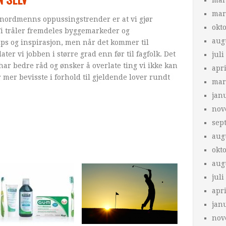
mai
mar
nordmenns oppussingstrender er at vi gjør
okt
Vi tråler fremdeles byggemarkeder og
aug
tips og inspirasjon, men når det kommer til
er vi jobben i større grad enn før til fagfolk. Det
juli
ar bedre råd og ønsker å overlate ting vi ikke kan
apri
er mer bevisste i forhold til gjeldende lover rundt
mar
jan
nov
sep
aug
okt
aug
juli
apri
jan
nov