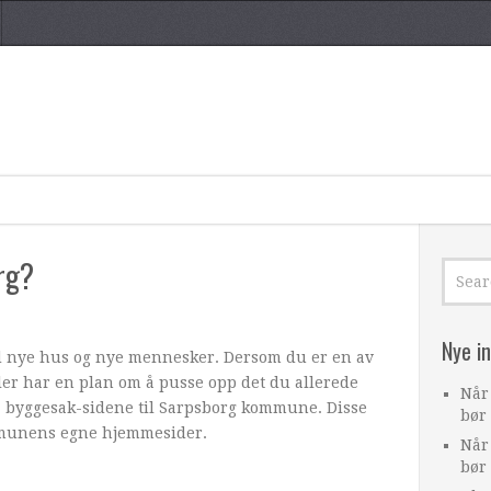
rg?
Nye i
d nye hus og nye mennesker. Dersom du er en av
ller har en plan om å pusse opp det du allerede
Når
t på byggesak-sidene til Sarpsborg kommune. Disse
bør
ommunens egne hjemmesider.
Når
bør