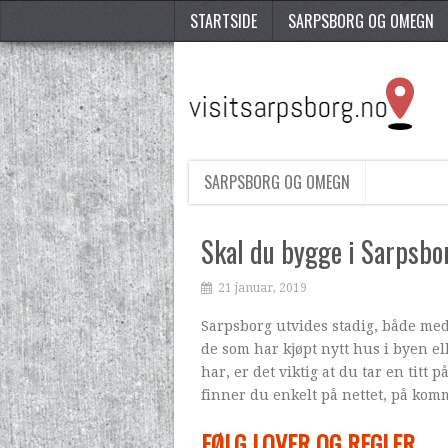
STARTSIDE
SARPSBORG OG OMEGN
SARPSBORG OG OMEGN
Skal du bygge i Sarpsbo
21 januar, 2019
Sarpsborg utvides stadig, både me
de som har kjøpt nytt hus i byen e
har, er det viktig at du tar en tit
finner du enkelt på nettet, på k
FØLG LOVER OG REGLER