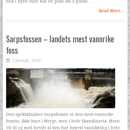
hus i byen eller har en plan om å pusse …
Read More...
Sarpsfossen – landets mest vannrike
foss
5 januar, 2019
Den spektakulære Sarpsfossen er den mest vannrike
fossen, ikke bare i Norge, men i hele Skandinavia. Noen
vil til og med hevde at den har høyest vannføring i hele