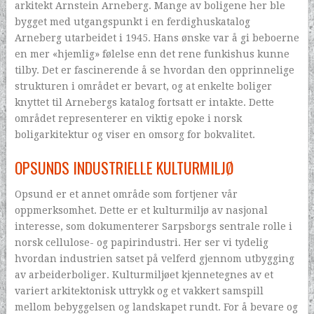
arkitekt Arnstein Arneberg. Mange av boligene her ble
bygget med utgangspunkt i en ferdighuskatalog
Arneberg utarbeidet i 1945. Hans ønske var å gi beboerne
en mer «hjemlig» følelse enn det rene funkishus kunne
tilby. Det er fascinerende å se hvordan den opprinnelige
strukturen i området er bevart, og at enkelte boliger
knyttet til Arnebergs katalog fortsatt er intakte. Dette
området representerer en viktig epoke i norsk
boligarkitektur og viser en omsorg for bokvalitet.
OPSUNDS INDUSTRIELLE KULTURMILJØ
Opsund er et annet område som fortjener vår
oppmerksomhet. Dette er et kulturmiljø av nasjonal
interesse, som dokumenterer Sarpsborgs sentrale rolle i
norsk cellulose- og papirindustri. Her ser vi tydelig
hvordan industrien satset på velferd gjennom utbygging
av arbeiderboliger. Kulturmiljøet kjennetegnes av et
variert arkitektonisk uttrykk og et vakkert samspill
mellom bebyggelsen og landskapet rundt. For å bevare og