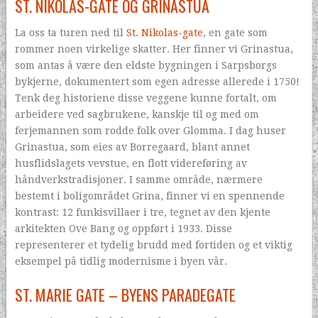
ST. NIKOLAS-GATE OG GRINASTUA
La oss ta turen ned til
St. Nikolas-gate
, en gate som
rommer noen virkelige skatter. Her finner vi Grinastua,
som antas å være den eldste bygningen i Sarpsborgs
bykjerne, dokumentert som egen adresse allerede i 1750!
Tenk deg historiene disse veggene kunne fortalt, om
arbeidere ved sagbrukene, kanskje til og med om
ferjemannen som rodde folk over Glomma. I dag huser
Grinastua, som eies av Borregaard, blant annet
husflidslagets vevstue, en flott videreføring av
håndverkstradisjoner. I samme område, nærmere
bestemt i boligområdet Grina, finner vi en spennende
kontrast: 12 funkisvillaer i tre, tegnet av den kjente
arkitekten Ove Bang og oppført i 1933. Disse
representerer et tydelig brudd med fortiden og et viktig
eksempel på tidlig modernisme i byen vår.
ST. MARIE GATE – BYENS PARADEGATE