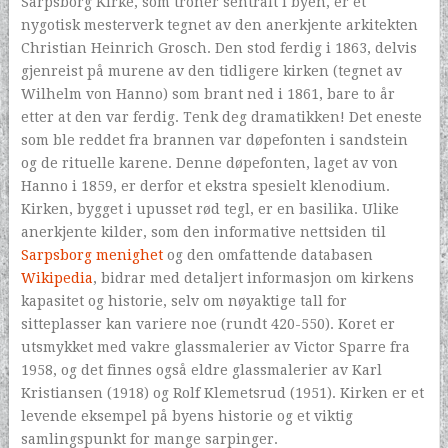
Sarpsborg Kirke, som troner sentralt i byen, er et
nygotisk mesterverk tegnet av den anerkjente arkitekten
Christian Heinrich Grosch. Den stod ferdig i 1863, delvis
gjenreist på murene av den tidligere kirken (tegnet av
Wilhelm von Hanno) som brant ned i 1861, bare to år
etter at den var ferdig. Tenk deg dramatikken! Det eneste
som ble reddet fra brannen var døpefonten i sandstein
og de rituelle karene. Denne døpefonten, laget av von
Hanno i 1859, er derfor et ekstra spesielt klenodium.
Kirken, bygget i upusset rød tegl, er en basilika. Ulike
anerkjente kilder, som den informative nettsiden til
Sarpsborg menighet
og den omfattende databasen
Wikipedia
, bidrar med detaljert informasjon om kirkens
kapasitet og historie, selv om nøyaktige tall for
sitteplasser kan variere noe (rundt 420-550). Koret er
utsmykket med vakre glassmalerier av Victor Sparre fra
1958, og det finnes også eldre glassmalerier av Karl
Kristiansen (1918) og Rolf Klemetsrud (1951). Kirken er et
levende eksempel på byens historie og et viktig
samlingspunkt for mange sarpinger.