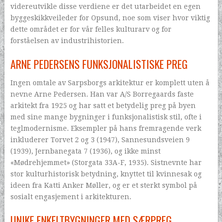
videreutvikle disse verdiene er det utarbeidet en egen
byggeskikkveileder for Opsund, noe som viser hvor viktig
dette området er for vår felles kulturarv og for
forståelsen av industrihistorien.
ARNE PEDERSENS FUNKSJONALISTISKE PREG
Ingen omtale av Sarpsborgs arkitektur er komplett uten å
nevne Arne Pedersen. Han var A/S Borregaards faste
arkitekt fra 1925 og har satt et betydelig preg på byen
med sine mange bygninger i funksjonalistisk stil, ofte i
teglmodernisme. Eksempler på hans fremragende verk
inkluderer Torvet 2 og 3 (1947), Sannesundsveien 9
(1939), Jernbanegata 7 (1936), og ikke minst
«Mødrehjemmet» (Storgata 33A-F, 1935). Sistnevnte har
stor kulturhistorisk betydning, knyttet til kvinnesak og
ideen fra Katti Anker Møller, og er et sterkt symbol på
sosialt engasjement i arkitekturen.
UNIKE ENKELTBYGNINGER MED SÆRPREG