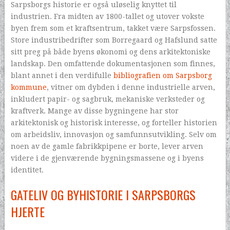
Sarpsborgs historie er også uløselig knyttet til
industrien. Fra midten av 1800-tallet og utover vokste
byen frem som et kraftsentrum, takket være Sarpsfossen.
Store industribedrifter som Borregaard og Hafslund satte
sitt preg på både byens økonomi og dens arkitektoniske
landskap. Den omfattende dokumentasjonen som finnes,
blant annet i den verdifulle
bibliografien om Sarpsborg
kommune
, vitner om dybden i denne industrielle arven,
inkludert papir- og sagbruk, mekaniske verksteder og
kraftverk. Mange av disse bygningene har stor
arkitektonisk og historisk interesse, og forteller historien
om arbeidsliv, innovasjon og samfunnsutvikling. Selv om
noen av de gamle fabrikkpipene er borte, lever arven
videre i de gjenværende bygningsmassene og i byens
identitet.
GATELIV OG BYHISTORIE I SARPSBORGS
HJERTE