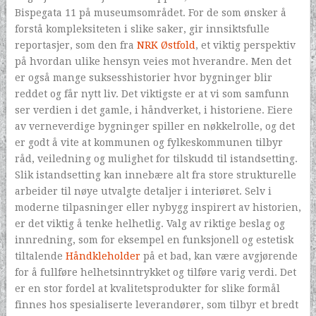
Bispegata 11 på museumsområdet. For de som ønsker å
forstå kompleksiteten i slike saker, gir innsiktsfulle
reportasjer, som den fra
NRK Østfold
, et viktig perspektiv
på hvordan ulike hensyn veies mot hverandre. Men det
er også mange suksesshistorier hvor bygninger blir
reddet og får nytt liv. Det viktigste er at vi som samfunn
ser verdien i det gamle, i håndverket, i historiene. Eiere
av verneverdige bygninger spiller en nøkkelrolle, og det
er godt å vite at kommunen og fylkeskommunen tilbyr
råd, veiledning og mulighet for tilskudd til istandsetting.
Slik istandsetting kan innebære alt fra store strukturelle
arbeider til nøye utvalgte detaljer i interiøret. Selv i
moderne tilpasninger eller nybygg inspirert av historien,
er det viktig å tenke helhetlig. Valg av riktige beslag og
innredning, som for eksempel en funksjonell og estetisk
tiltalende
Håndkleholder
på et bad, kan være avgjørende
for å fullføre helhetsinntrykket og tilføre varig verdi. Det
er en stor fordel at kvalitetsprodukter for slike formål
finnes hos spesialiserte leverandører, som tilbyr et bredt