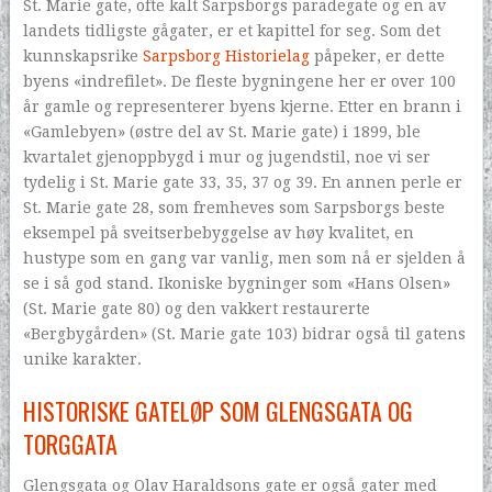
St. Marie gate, ofte kalt Sarpsborgs paradegate og en av
landets tidligste gågater, er et kapittel for seg. Som det
kunnskapsrike
Sarpsborg Historielag
påpeker, er dette
byens «indrefilet». De fleste bygningene her er over 100
år gamle og representerer byens kjerne. Etter en brann i
«Gamlebyen» (østre del av St. Marie gate) i 1899, ble
kvartalet gjenoppbygd i mur og jugendstil, noe vi ser
tydelig i St. Marie gate 33, 35, 37 og 39. En annen perle er
St. Marie gate 28, som fremheves som Sarpsborgs beste
eksempel på sveitserbebyggelse av høy kvalitet, en
hustype som en gang var vanlig, men som nå er sjelden å
se i så god stand. Ikoniske bygninger som «Hans Olsen»
(St. Marie gate 80) og den vakkert restaurerte
«Bergbygården» (St. Marie gate 103) bidrar også til gatens
unike karakter.
HISTORISKE GATELØP SOM GLENGSGATA OG
TORGGATA
Glengsgata og Olav Haraldsons gate er også gater med