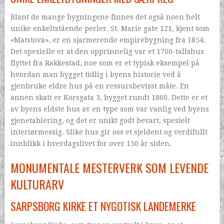
Blant de mange bygningene finnes det også noen helt
unike enkeltstående perler. St. Marie gate 121, kjent som
«Matstova», er en sjarmerende empirebygning fra 1854.
Det spesielle er at den opprinnelig var et 1700-tallshus
flyttet fra Rakkestad, noe som er et typisk eksempel på
hvordan man bygget tidlig i byens historie ved å
gjenbruke eldre hus på en ressursbevisst måte. En
annen skatt er Korsgata 3, bygget rundt 1860. Dette er et
av byens eldste hus av en type som var vanlig ved byens
gjenetablering, og det er unikt godt bevart, spesielt
interiørmessig. Slike hus gir oss et sjeldent og verdifullt
innblikk i hverdagslivet for over 150 år siden.
MONUMENTALE MESTERVERK SOM LEVENDE
KULTURARV
SARPSBORG KIRKE ET NYGOTISK LANDEMERKE