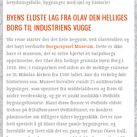
betydningsfulle, bygninger med sjel og historie!
BYENS ELDSTE LAG FRA OLAV DEN HELLIGES
BORG TIL INDUSTRIENS VUGGE
Vår reise starter der det hele begynte, ved Olavsvollen og
det høyt verdsatte
Borgarsyssel Museum
. Dette er ikke
bare et museum; det er selve hjertet av Sarpsborgs
opprinnelse, der Olav den hellige grunnla byen Borg i
1016. Her, i ruinparken ved siden av de mektige ruinene
av St. Nikolas-kirken fra 1100-tallet, kan du virkelig føle
historiens sus. Museet forvalter rundt 25 antikvariske
bygninger, som spenner fra middelalderen og frem til
andre verdenskrig, og gir et unikt innblikk i Østfolds
bygningshistorie. Blant disse finner vi Østfolds eldste
trehus på friluftsmuseet Østfoldtunet, en konkret
påminnelse om tidligere tiders byggeskikk. Det er noe
helt spesielt å gå blant disse gamle bygningene, og
forestille seg livet slik det en gang var. Foran Olavs hall,