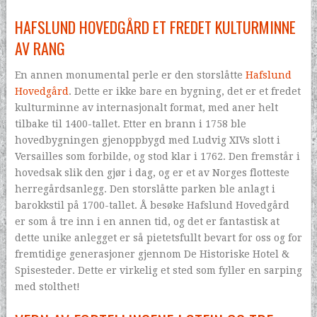
HAFSLUND HOVEDGÅRD ET FREDET KULTURMINNE
AV RANG
En annen monumental perle er den storslåtte
Hafslund
Hovedgård
. Dette er ikke bare en bygning, det er et fredet
kulturminne av internasjonalt format, med aner helt
tilbake til 1400-tallet. Etter en brann i 1758 ble
hovedbygningen gjenoppbygd med Ludvig XIVs slott i
Versailles som forbilde, og stod klar i 1762. Den fremstår i
hovedsak slik den gjør i dag, og er et av Norges flotteste
herregårdsanlegg. Den storslåtte parken ble anlagt i
barokkstil på 1700-tallet. Å besøke Hafslund Hovedgård
er som å tre inn i en annen tid, og det er fantastisk at
dette unike anlegget er så pietetsfullt bevart for oss og for
fremtidige generasjoner gjennom De Historiske Hotel &
Spisesteder. Dette er virkelig et sted som fyller en sarping
med stolthet!