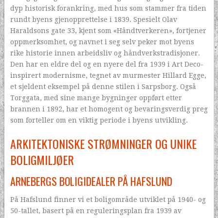
dyp historisk forankring, med hus som stammer fra tiden
rundt byens gjenopprettelse i 1839. Spesielt Olav
Haraldsons gate 33, kjent som «Håndtverkeren», fortjener
oppmerksomhet, og navnet i seg selv peker mot byens
rike historie innen arbeidsliv og håndverkstradisjoner.
Den har en eldre del og en nyere del fra 1939 i Art Deco-
inspirert modernisme, tegnet av murmester Hillard Egge,
et sjeldent eksempel på denne stilen i Sarpsborg. Også
Torggata, med sine mange bygninger oppført etter
brannen i 1892, har et homogent og bevaringsverdig preg
som forteller om en viktig periode i byens utvikling.
ARKITEKTONISKE STRØMNINGER OG UNIKE
BOLIGMILJØER
ARNEBERGS BOLIGIDEALER PÅ HAFSLUND
På Hafslund finner vi et boligområde utviklet på 1940- og
50-tallet, basert på en reguleringsplan fra 1939 av