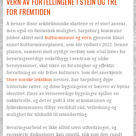
VERN AV FORTELLINGENE I STEIN OG TRE
FOR FREMTIDEN
Å bevare disse arkitektoniske skattene er et stort ansvar,
men også en fantastisk mulighet. Sarpsborg kommune
jobber aktivt med
kulturminner og vern
gjennom blant
annet Kulturminneplanen, som ble vedtatt i 2022. Denne
planen, sammen med nyttige verktøy som «Gul liste» for
bevaringsverdige enkeltbygg i sentrum og ulike
hensynssoner, skal sikre en forutsigbar og effektiv
forvaltning av vår felles kulturarv. Som det anerkjente
Store norske leksikon
nevner, har Sarpsborg dype
historiske røtter, og disse bygningene er bærere av byens
identitet. Eiere av verneverdige bygninger spiller en
nøkkelrolle, og det er godt å vite at kommunen og
fylkeskommunen tilbyr verdifull råd, veiledning og
mulighet for tilskudd til istandsetting.
Bevaringsarbeid er ikke alltid uten utfordringer, og
engasjerte diskusjoner kan oppstå, slik som den rundt