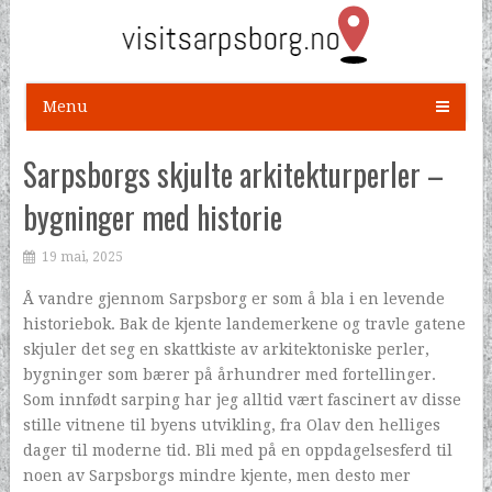
Menu
Sarpsborgs skjulte arkitekturperler –
bygninger med historie
19 mai, 2025
Å vandre gjennom Sarpsborg er som å bla i en levende
historiebok. Bak de kjente landemerkene og travle gatene
skjuler det seg en skattkiste av arkitektoniske perler,
bygninger som bærer på århundrer med fortellinger.
Som innfødt sarping har jeg alltid vært fascinert av disse
stille vitnene til byens utvikling, fra Olav den helliges
dager til moderne tid. Bli med på en oppdagelsesferd til
noen av Sarpsborgs mindre kjente, men desto mer