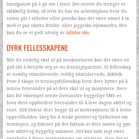
lunsjpause på å gå ute i lyset. Det eneste du trenger er
skikkelig fottøy, så hvis du har en arbeidsplass hvor du
enten går i stiletter eller pensko kan det være smart å ta
med et par ekstra fritids- eller joggesko hjemmefra. Her
kan du se et godt utvalg av
Adidas sko
.
DYRK FELLESSKAPENE
Når du endelig skal ut på mosjonsturen kan det være en
god idé å benytte seg av en treningspartner. Et fellesskap
er nemlig stimulerende, veldig stimulerende, faktisk.
Prøv å skape et treningsfellesskap hvor dere bytter på å
minne hverandre på at dere skal ut og mosjonere. Dere
kan for eksempel sende hverandre hyggelige SMS-er
hvor dere oppfordrer hverandre til å leve dagen aktivt og
sunt. Slik bidrar dere begge til at motivasjonen til å trene
opprettholdes. Sørg for å tenke positivt og lystbetont om
treningen, og fokuser på det faktum at dere møtes og gjør
noe aktivt og hyggelig sammen. Det kan som sagt være
vanskelig å finne motivasjonen om vinteren, men det er