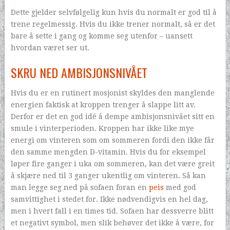
Dette gjelder selvfølgelig kun hvis du normalt er god til å
trene regelmessig. Hvis du ikke trener normalt, så er det
bare å sette i gang og komme seg utenfor – uansett
hvordan været ser ut.
SKRU NED AMBISJONSNIVÅET
Hvis du er en rutinert mosjonist skyldes den manglende
energien faktisk at kroppen trenger å slappe litt av.
Derfor er det en god idé å dempe ambisjonsnivået sitt en
smule i vinterperioden. Kroppen har ikke like mye
energi om vinteren som om sommeren fordi den ikke får
den samme mengden D-vitamin. Hvis du for eksempel
løper fire ganger i uka om sommeren, kan det være greit
å skjære ned til 3 ganger ukentlig om vinteren. Så kan
man legge seg ned på sofaen foran en
peis
med god
samvittighet i stedet for. Ikke nødvendigvis en hel dag,
men i hvert fall i en times tid. Sofaen har dessverre blitt
et negativt symbol, men slik behøver det ikke å være, for