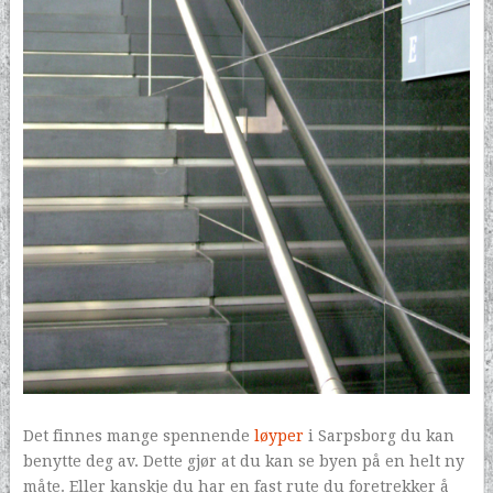
Det finnes mange spennende
løyper
i Sarpsborg du kan
benytte deg av. Dette gjør at du kan se byen på en helt ny
måte. Eller kanskje du har en fast rute du foretrekker å