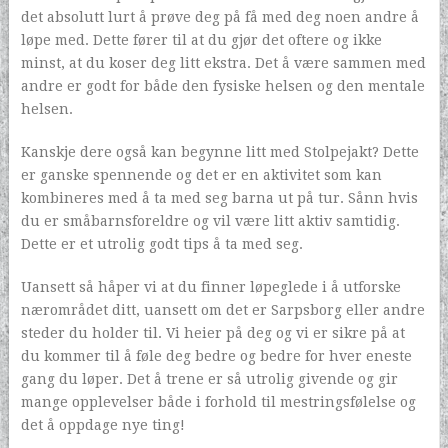
det absolutt lurt å prøve deg på få med deg noen andre å
løpe med. Dette fører til at du gjør det oftere og ikke
minst, at du koser deg litt ekstra. Det å være sammen med
andre er godt for både den fysiske helsen og den mentale
helsen.
Kanskje dere også kan begynne litt med Stolpejakt? Dette
er ganske spennende og det er en aktivitet som kan
kombineres med å ta med seg barna ut på tur. Sånn hvis
du er småbarnsforeldre og vil være litt aktiv samtidig.
Dette er et utrolig godt tips å ta med seg.
Uansett så håper vi at du finner løpeglede i å utforske
nærområdet ditt, uansett om det er Sarpsborg eller andre
steder du holder til. Vi heier på deg og vi er sikre på at
du kommer til å føle deg bedre og bedre for hver eneste
gang du løper. Det å trene er så utrolig givende og gir
mange opplevelser både i forhold til mestringsfølelse og
det å oppdage nye ting!